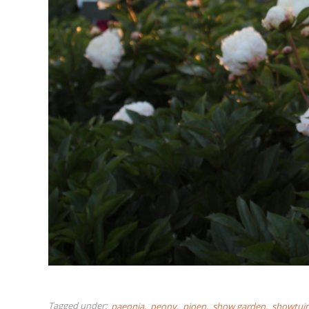
Tagged under:
paeonia
peony
pioen
show garden
showtui