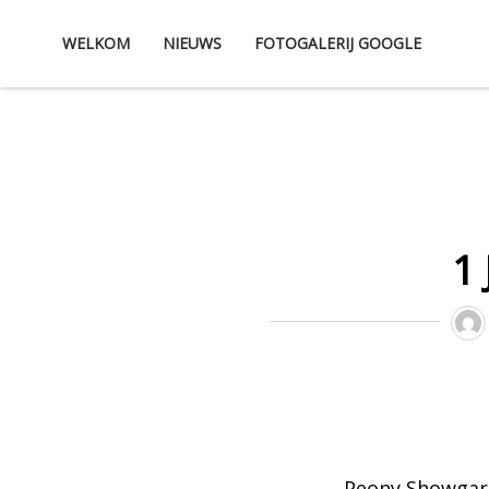
Skip
WELKOM
NIEUWS
FOTOGALERIJ GOOGLE
to
content
1
Peony Showgard