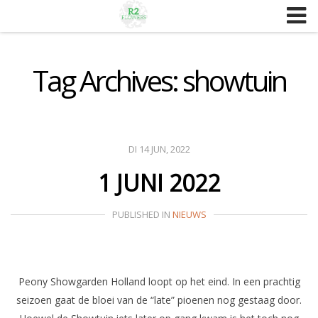
Skip
to
content
Tag Archives: showtuin
DI 14 JUN, 2022
1 JUNI 2022
PUBLISHED IN
NIEUWS
Peony Showgarden Holland loopt op het eind. In een prachtig
seizoen gaat de bloei van de “late” pioenen nog gestaag door.