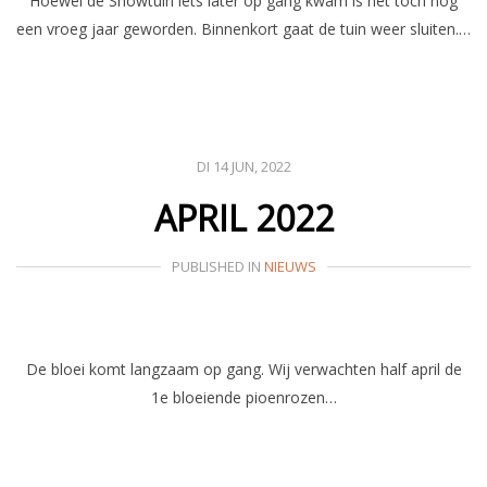
Hoewel de Showtuin iets later op gang kwam is het toch nog
een vroeg jaar geworden. Binnenkort gaat de tuin weer sluiten.…
DI 14 JUN, 2022
APRIL 2022
PUBLISHED IN
NIEUWS
De bloei komt langzaam op gang. Wij verwachten half april de
1e bloeiende pioenrozen…