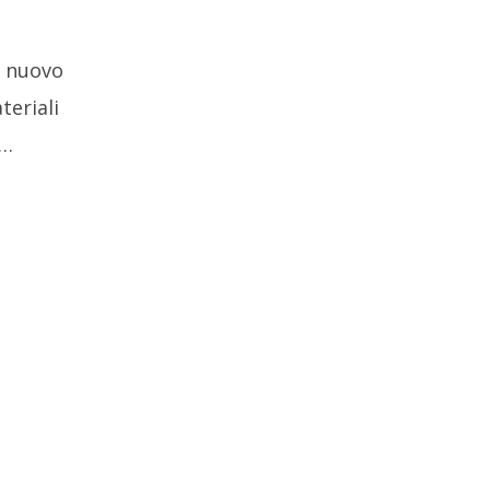
o nuovo
teriali
.…