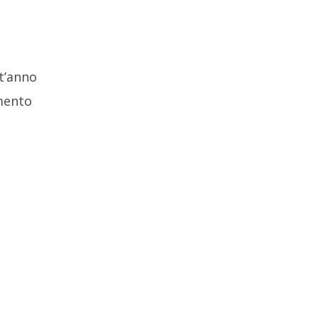
t’anno
mento