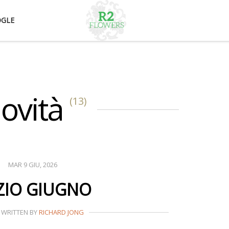
OGLE
ovità
(13)
MAR 9 GIU, 2026
IZIO GIUGNO
WRITTEN BY
RICHARD JONG