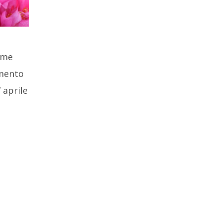
sime
amento
 aprile