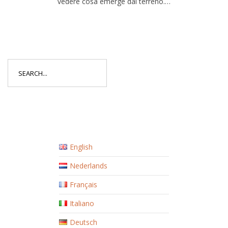
vedere cosa emerge dal terreno.…
Search
for:
English
Nederlands
Français
Italiano
Deutsch