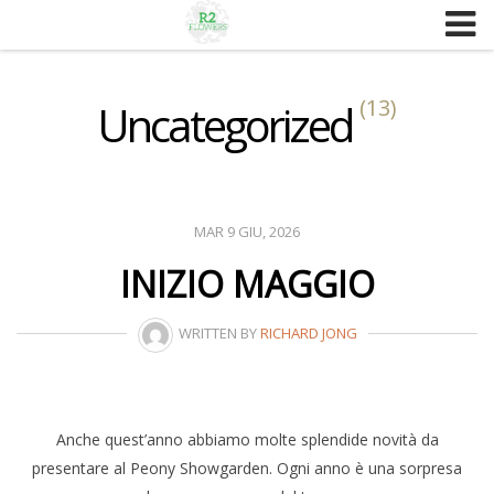
Skip
to
content
(13)
Uncategorized
MAR 9 GIU, 2026
INIZIO MAGGIO
WRITTEN BY
RICHARD JONG
Anche quest’anno abbiamo molte splendide novità da
presentare al Peony Showgarden. Ogni anno è una sorpresa